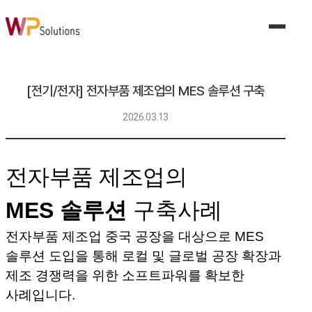
제품 및 서비스
제조 AI 솔루션
비전 품질 검사 AI 솔루션
품질이탈예측 AI 솔루션
[전기/전자] 전자부품 제조업의 MES 솔루션 구축
수요예측 AI 솔루션
공정조건 AI 솔루션
2026.03.13
설비이상탐지 AI 솔루션
산업안전 AI 솔루션
생성형 AI 솔루션
디지털트윈 솔루션
전자부품 제조업의
공동 협업 플랫폼 솔루션
MES 솔루션
MES 솔루션
구축사례
전자부품 제조업 중국 공장을 대상으로 MES
산업별 솔루션
솔루션 도입을 통해 로컬 및 글로벌 공장 확장과
자동차 산업
제조 경쟁력을 위한 소프트파워를 확보한
전기/전자
식품
사례입니다.
기계/금속