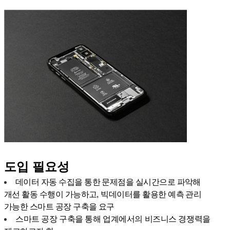
조선
건설
구축사례
고객지원
언론보도
사내소식
뉴스레터
다운로드
회사소개
CEO인사말
도입 필요성
연혁
데이터 자동 수집을 통한 문제점을 실시간으로 파악해
찾아오시는길
IR
개선 활동 수행이 가능하고
,
빅데이터를 활용한 예측 관리
공지사항
가능한 스마트 공장 구축을 요구
스마트 공장 구축을 통해 업계에서의 비즈니스 경쟁력을