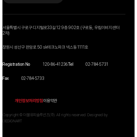
Family Site 01
Family Site 02
서울특별시 구로구 디지털로33길 12 9층 902호 (구로동, 우림이비지센터
2차)
창원시 성산구 완암로 50 sk테크노파크 넥스동 1111호
Registration No
120-86-41236
Tel
02-784-5731
Fax
02-784-5733
개인정보처리방침
이용약관
Copyright © 더블유피솔루션즈(주). All rights reserved.
Designed by
DESIGNART